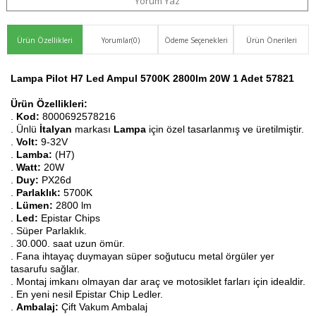
Yorum Yaz
Ürün Özellikleri
Yorumlar
(0)
Ödeme Seçenekleri
Ürün Önerileri
Lampa Pilot H7 Led Ampul 5700K 2800lm 20W 1 Adet 57821
Ürün Özellikleri:
.
Kod:
8000692578216
. Ünlü
İtalyan
markası
Lampa
için özel tasarlanmış ve üretilmiştir.
.
Volt:
9-32V
.
Lamba:
(H7)
.
Watt:
20W
.
Duy:
PX26d
.
Parlaklık:
5700K
.
Lümen:
2800 lm
.
Led:
Epistar Chips
. Süper Parlaklık.
. 30.000. saat uzun ömür.
. Fana ihtayaç duymayan süper soğutucu metal örgüler yer
tasarufu sağlar.
. Montaj imkanı olmayan dar araç ve motosiklet farları için idealdir.
. En yeni nesil Epistar Chip Ledler.
.
Ambalaj:
Çift Vakum Ambalaj