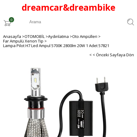
dreamcar
&
dreambike
0
Anasayfa
>
OTOMOBİL
>
Aydınlatma
>
Oto Ampülleri
>
Far Ampulü Xenon Tip
>
Lampa Pilot H7 Led Ampul 5700K 2800lm 20W 1 Adet 57821
< < Önceki Sayfaya Dön