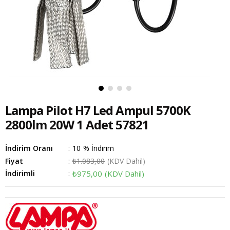
Lampa Pilot H7 Led Ampul 5700K
2800lm 20W 1 Adet 57821
İndirim Oranı
:
10
%
İndirim
Fiyat
:
₺1.083,00
(KDV Dahil)
İndirimli
:
₺975,00
(KDV Dahil)