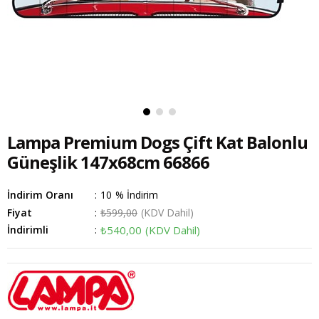
Lampa Premium Dogs Çift Kat Balonlu
Güneşlik 147x68cm 66866
İndirim Oranı
:
10
%
İndirim
Fiyat
:
₺599,00
(KDV Dahil)
İndirimli
:
₺540,00
(KDV Dahil)