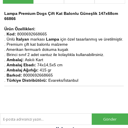
Lampa Premium Dogs Çift Kat Balonlu Güneşlik 147x68cm
66866
Ürün Özellikleri:
.
Kod:
8000692668665
. Ünlü
İtalyan
markası
Lampa
için özel tasarlanmış ve üretilmiştir.
. Premium çift kat balonlu malzeme
. Amerikan fermuarlı dokuma kuşak
. Birinci sınıf 2 adet vantuz ile kolaylıkla kullanabilirsiniz.
.
Ambalaj:
Askılı Kart
.
Ambalaj Ebadı:
74x14,5x5 cm
​.
Ambalaj Ağırlığı:
415
gr
.
Barkod:
8000692668665
.
Türkiye Distribütörü:
Evareks/İstanbul
Gönder