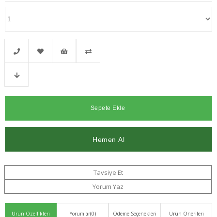
Telefonla
Favorilere
İstek
Karşılaştır
Fiyat
Sipariş
Ekle
Listeme
Düşünce
Ekle
Haber
Ver
Tavsiye Et
Yorum Yaz
Ürün Özellikleri
Yorumlar
(0)
Ödeme Seçenekleri
Ürün Önerileri