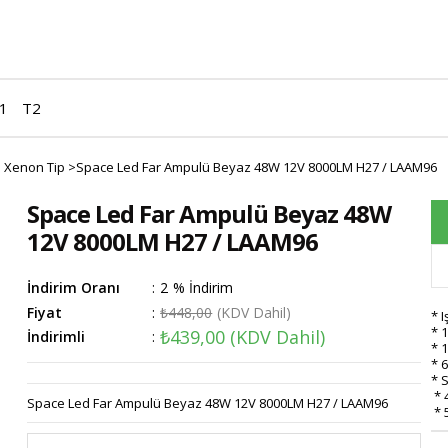
1
T2
 Xenon Tip
>
Space Led Far Ampulü Beyaz 48W 12V 8000LM H27 / LAAM96
Space Led Far Ampulü Beyaz 48W
12V 8000LM H27 / LAAM96
İndirim Oranı
:
2
%
İndirim
Fiyat
:
₺448,00
(KDV Dahil)
* 
* 
₺439,00
(KDV Dahil)
İndirimli
:
* 1
* 
* 
* 4
Space Led Far Ampulü Beyaz 48W 12V 8000LM H27 / LAAM96
* 