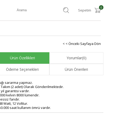
0
Sepetim
< < Önceki Sayfaya Dön
Ürün Özellikleri
Yorumlar
(0)
Ödeme Seçenekleri
Ürün Önerileri
Işığı sararma yapmaz.
1 Takım (2 adet) Olarak Gönderilmektedir.
 yıl garantisi vardır.
6000 kelvin 8000 lümendir.
Sessiz fandır.
8 Watt, 12 Volttur.
50.000 saat kullanım ömrü vardır.