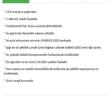
* 12V araçlara uygundur.
* 1 takım(2 Adet) fiyatıdır.
* Fonksiyonel her araca uyarlanabilmektedir.
* Su geçirmez dayanıklı yapıya sahiptir.
* Araçta bulunması zorunlu GÜNDÜZ LEDi lambadır.
* Işığı en iyi şekilde çanak içine dağıtan yüksek kaliteli LEDLİ merceği vardır.
* En yüksek kaliteli komponentler kullanılarak üretilmiştir.
* Ön görülen ürün ömrü 20.000 saatten fazladır.
* Tüm marka ve model otomobillerde kullanılacak şekilde tasarlanmış ve
üretilmiştir.
* Ürün rengi kırmızıdır.