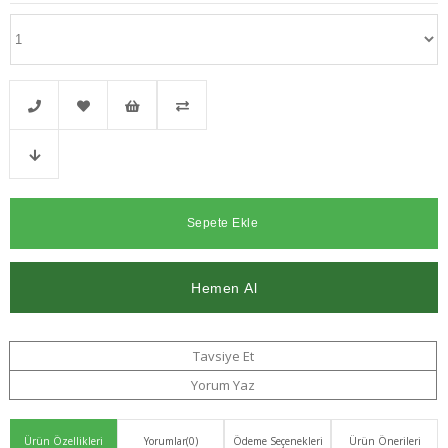
Telefonla
Favorilere
İstek
Karşılaştır
Fiyat
Sipariş
Ekle
Listeme
Düşünce
Ekle
Haber
Ver
Tavsiye Et
Yorum Yaz
Ürün Özellikleri
Yorumlar
(0)
Ödeme Seçenekleri
Ürün Önerileri